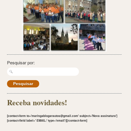
Pesquisar por:
Receba novidades!
[contact-form to='maringablogarautos@gmail.com' subject='Nova assinatura']
[contact-field label='
EMAIL:
' type='email'/][/contact-form]