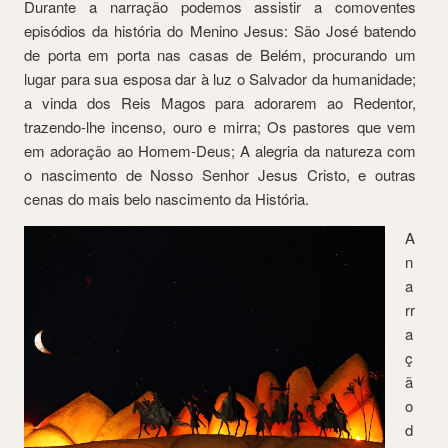
Durante a narração podemos assistir a comoventes
episódios da história do Menino Jesus: São José batendo
de porta em porta nas casas de Belém, procurando um
lugar para sua esposa dar à luz o Salvador da humanidade;
a vinda dos Reis Magos para adorarem ao Redentor,
trazendo-lhe incenso, ouro e mirra; Os pastores que vem
em adoração ao Homem-Deus; A alegria da natureza com
o nascimento de Nosso Senhor Jesus Cristo, e outras
cenas do mais belo nascimento da História.
A
n
a
rr
a
ç
ã
o
d