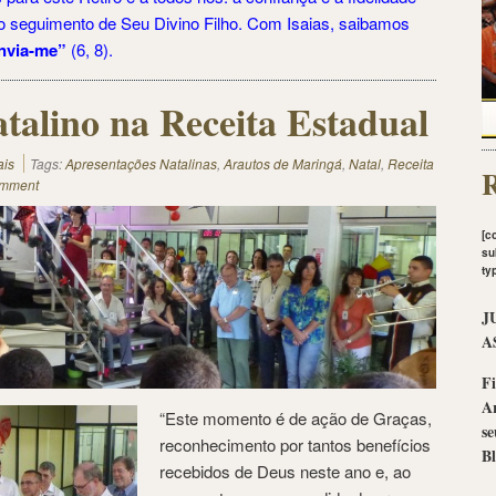
l no seguimento de Seu Divino Filho. Com Isaias, saibamos
envia-me”
(6, 8).
talino na Receita Estadual
ais
Tags:
Apresentações Natalinas
,
Arautos de Maringá
,
Natal
,
Receita
R
omment
[c
su
ty
J
A
Fi
A
“Este momento é de ação de Graças,
se
reconhecimento por tantos benefícios
Bl
recebidos de Deus neste ano e, ao