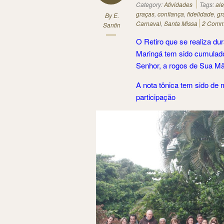
Category:
Atividades
Tags:
ale
graças
,
confiança
,
fidelidade
,
gr
By
E.
Carnaval
,
Santa Missa
2 Comm
Santin
O Retiro que se realiza du
Maringá tem sido cumulad
Senhor, a rogos de Sua M
A nota tônica tem sido de 
participação