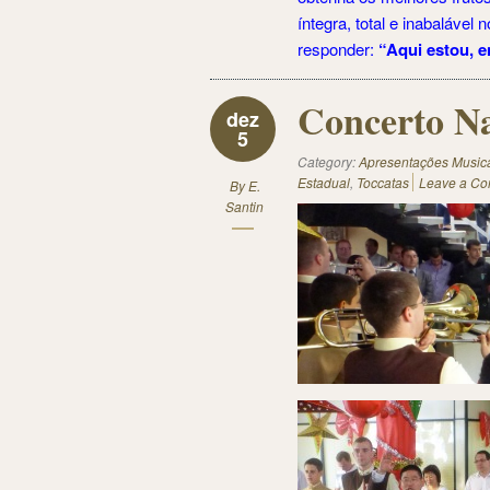
íntegra, total e inabaláve
responder:
“Aqui estou, 
Concerto Na
dez
5
Category:
Apresentações Music
Estadual
,
Toccatas
Leave a C
By
E.
Santin