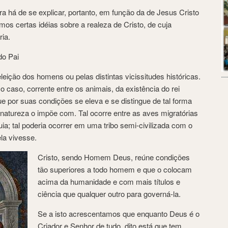
 há de se explicar, portanto, em função da de Jesus Cristo
os certas idéias sobre a realeza de Cristo, de cuja
ia.
 do Pai
eleição dos homens ou pelas distintas vicissitudes históricas.
 o caso, corrente entre os animais, da existência do rei
ue por suas condições se eleva e se distingue de tal forma
natureza o impõe com. Tal ocorre entre as aves migratórias
ia; tal poderia ocorrer em uma tribo semi-civilizada com o
la vivesse.
Cristo, sendo Homem Deus, reúne condições
tão superiores a todo homem e que o colocam
acima da humanidade e com mais títulos e
ciência que qualquer outro para governá-la.
Se a isto acrescentamos que enquanto Deus é o
Criador e Senhor de tudo, dito está que tem