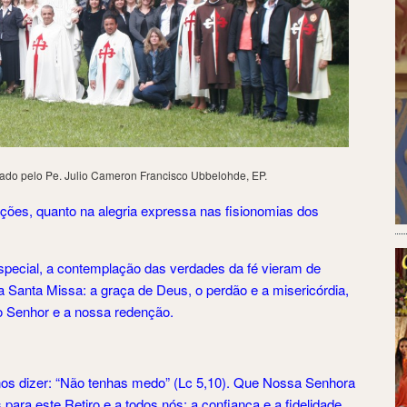
egado pelo Pe. Julio Cameron Francisco Ubbelohde, EP.
ções, quanto na alegria expressa nas fisionomias dos
special, a contemplação das verdades da fé vieram de
a Santa Missa: a graça de Deus, o perdão e a misericórdia,
o Senhor e a nossa redenção.
os dizer: “Não tenhas medo” (Lc 5,10). Que Nossa Senhora
para este Retiro e a todos nós: a confiança e a fidelidade