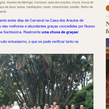
gria
,
Arautos de Maringá
,
Carnaval
,
casa dos arautos
,
chuva
,
chuva de
aça de deus
,
Isaias
,
meditações
,
medo
,
misericórdia
,
predão
,
Retiro de
ents
rante estes dias de Carnaval na Casa dos Arautos de
N
o das melhores e abundantes graças concedidas por Nosso
f
ãe Santíssima. Realmente
uma chuva de graças
!
muito entusiasmo, o que se pode verificar tanto na