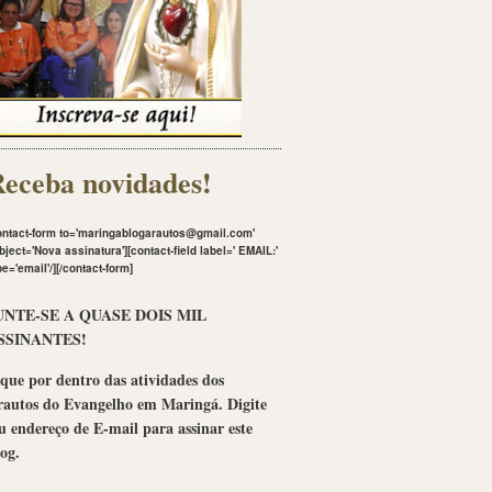
eceba novidades!
ontact-form to='maringablogarautos@gmail.com'
bject='Nova assinatura'][contact-field label='
EMAIL:
'
pe='email'/][/contact-form]
UNTE-SE A QUASE DOIS MIL
SSINANTES!
que por dentro das atividades dos
rautos do Evangelho em Maringá. Digite
u endereço de E-mail para assinar este
og.