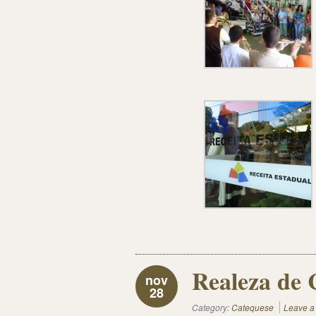
Realeza de 
nov
28
Category:
Catequese
Leave 