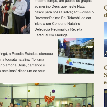
mesmo tempo, um pedido de graças
Q
ao menino Deus que neste Natal
nasce para nossa salvação” – disse o
d
Reverendíssimo Pe. Takeshi, ao dar
inicio a um Concerto Natalino
Delegacia Regional da Receita
Estadual em Maringá.
ngá, a Receita Estadual ofereceu
a toccata natalina, “foi uma
ar o amor a Deus, cantando e
C
 natalinas” disse um de seus
S
e