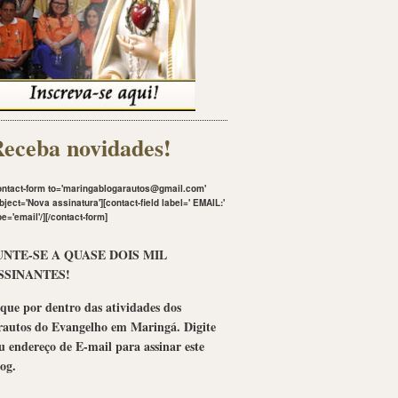
eceba novidades!
ontact-form to='maringablogarautos@gmail.com'
bject='Nova assinatura'][contact-field label='
EMAIL:
'
pe='email'/][/contact-form]
UNTE-SE A QUASE DOIS MIL
SSINANTES!
que por dentro das atividades dos
rautos do Evangelho em Maringá. Digite
u endereço de E-mail para assinar este
og.