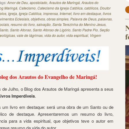
ags:
Amor de Deu
,
apostolado
,
Arautos de Maringá
,
Arautos do
og Maringá
,
Catecismo
,
Catecismo da Igreja Católica
,
católicos
,
Doutor
plos
,
Igreja
,
Igreja Católica
,
imprensa
,
Internet
,
livro em destaque
,
livros
vimentos Eclesiais
,
objetivos
,
obras simples
,
Palavra de Deus
,
palavras
,
ociais
,
resumo do livro
,
salvação
,
Santa Terezinha do Menino Jesus
,
N
Santo
,
Santo Afonso
,
Santo Afonso de Ligório
,
Santo Padre Pio
,
Seção
f
teológicas
,
vale de lágrimas
,
vida do autor
,
vida espiritual
,
Virgem
blog dos Arautos do Evangelho de Maringá!
s de Julho, o Blog dos Arautos de Maringá apresenta a seus
ivros Imperdíveis
.
s um livro em destaque: será uma obra de um Santo ou de
tólico de destaque. Apresentaremos um resumo do livro,
ia para a vida espiritual, que objetivos teve o autor em
reve resumo da vida do autor.