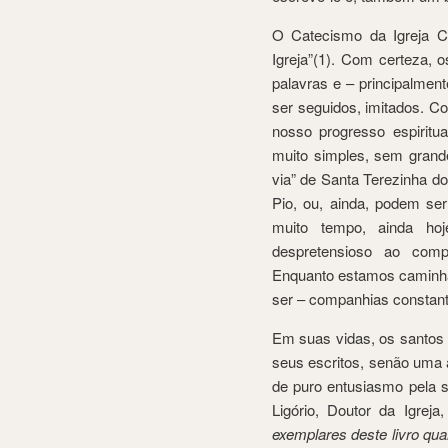
O Catecismo da Igreja Ca
Igreja”(1). Com certeza, 
palavras e – principalmen
ser seguidos, imitados. C
nosso progresso espiritu
muito simples, sem grand
via” de Santa Terezinha d
Pio, ou, ainda, podem se
muito tempo, ainda ho
despretensioso ao compl
Enquanto estamos caminha
ser – companhias constant
Em suas vidas, os santos
seus escritos, senão uma 
de puro entusiasmo pela 
Ligório, Doutor da Igreja
exemplares deste livro qu