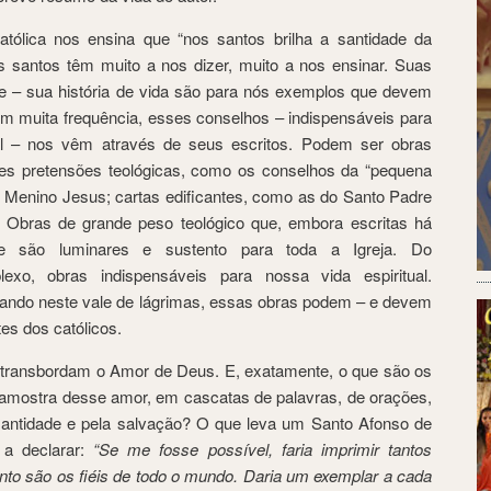
tólica nos ensina que “nos santos brilha a santidade da
os santos têm muito a nos dizer, muito a nos ensinar. Suas
te – sua história de vida são para nós exemplos que devem
om muita frequência, esses conselhos – indispensáveis para
al – nos vêm através de seus escritos. Podem ser obras
es pretensões teológicas, como os conselhos da “pequena
o Menino Jesus; cartas edificantes, como as do Santo Padre
r Obras de grande peso teológico que, embora escritas há
je são luminares e sustento para toda a Igreja. Do
exo, obras indispensáveis para nossa vida espiritual.
ndo neste vale de lágrimas, essas obras podem – e devem
es dos católicos.
 transbordam o Amor de Deus. E, exatamente, o que são os
amostra desse amor, em cascatas de palavras, de orações,
santidade e pela salvação? O que leva um Santo Afonso de
, a declarar:
“Se me fosse possível, faria imprimir tantos
anto são os fiéis de todo o mundo. Daria um exemplar a cada