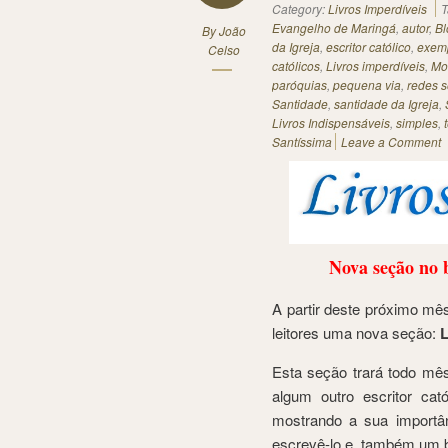
Category:
Livros Imperdíveis
T
Evangelho de Maringá
,
autor
,
Bl
By
João
da Igreja
,
escritor católico
,
exem
Celso
católicos
,
Livros imperdíveis
,
Mo
paróquias
,
pequena via
,
redes s
Santidade
,
santidade da Igreja
,
Livros Indispensáveis
,
simples
,
Santíssima
Leave a Comment
Nova seção no 
A partir deste próximo mê
leitores uma nova seção:
L
Esta seção trará todo mê
algum outro escritor ca
mostrando a sua importânc
escrevê-lo e, também um b