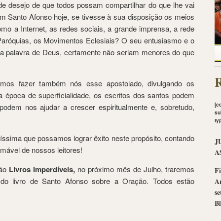
de desejo de que todos possam compartilhar do que lhe vai
m Santo Afonso hoje, se tivesse à sua disposição os meios
mo a Internet, as redes sociais, a grande imprensa, a rede
 Paróquias, os Movimentos Eclesiais? O seu entusiasmo e o
a palavra de Deus, certamente não seriam menores do que
R
emos fazer também nós esse apostolado, divulgando os
 época de superficialidade, os escritos dos santos podem
[c
 podem nos ajudar a crescer espiritualmente e, sobretudo,
su
ty
ssima que possamos lograr êxito neste propósito, contando
J
mável de nossos leitores!
A
ção
Livros Imperdíveis,
no próximo mês de Julho, traremos
Fi
do livro de Santo Afonso sobre a Oração. Todos estão
A
se
Bl