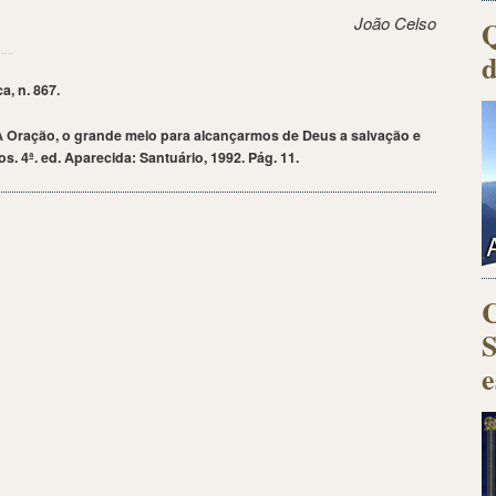
João Celso
Q
d
a, n. 867.
A Oração,
o grande meio para alcançarmos de Deus a salvação e
. 4ª. ed. Aparecida: Santuário, 1992. Pág. 11.
C
S
e