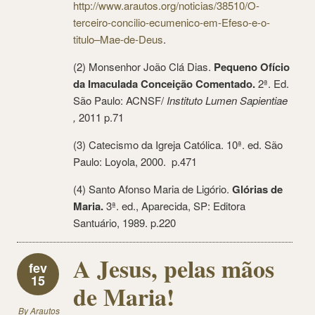
http://www.arautos.org/noticias/38510/O-
terceiro-concilio-ecumenico-em-Efeso-e-o-
titulo–Mae-de-Deus
.
(2) Monsenhor João Clá Dias.
Pequeno Ofício
da Imaculada Conceição Comentado.
2ª. Ed.
São Paulo: ACNSF/
Instituto Lumen Sapientiae
,
2011 p.71
(3) Catecismo da Igreja Católica. 10ª. ed. São
Paulo: Loyola, 2000. p.471
(4) Santo Afonso Maria de Ligório.
Glórias de
Maria.
3ª. ed., Aparecida, SP: Editora
Santuário, 1989.
p.220
A Jesus, pelas mãos
fev
15
de Maria!
By
Arautos