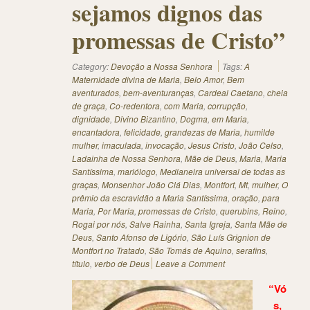
sejamos dignos das
promessas de Cristo”
Category:
Devoção a Nossa Senhora
Tags:
A
Maternidade divina de Maria
,
Belo Amor
,
Bem
aventurados
,
bem-aventuranças
,
Cardeal Caetano
,
cheia
de graça
,
Co-redentora
,
com Maria
,
corrupção
,
dignidade
,
Divino Bizantino
,
Dogma
,
em Maria
,
encantadora
,
felicidade
,
grandezas de Maria
,
humilde
mulher
,
imaculada
,
invocação
,
Jesus Cristo
,
João Celso
,
Ladainha de Nossa Senhora
,
Mãe de Deus
,
Maria
,
Maria
Santíssima
,
mariólogo
,
Medianeira universal de todas as
graças
,
Monsenhor João Clá Dias
,
Montfort
,
Mt
,
mulher
,
O
prêmio da escravidão a Maria Santíssima
,
oração
,
para
Maria
,
Por Maria
,
promessas de Cristo
,
querubins
,
Reino
,
Rogai por nós
,
Salve Rainha
,
Santa Igreja
,
Santa Mãe de
Deus
,
Santo Afonso de Ligório
,
São Luís Grignion de
Montfort no Tratado
,
São Tomás de Aquino
,
serafins
,
título
,
verbo de Deus
Leave a Comment
“Vó
s,