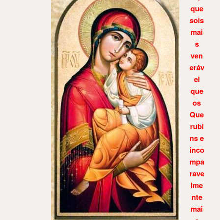
que
sois
mai
s
ven
eráv
el
que
os
Que
rubi
ns e
inco
mpa
rave
lme
nte
mai