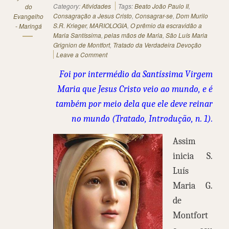
Category:
Atividades
Tags:
Beato João Paulo II
,
do
Consagração a Jesus Cristo
,
Consagrar-se
,
Dom Murilo
Evangelho
S.R. Krieger
,
MARIOLOGIA
,
O prêmio da escravidão a
- Maringá
Maria Santíssima
,
pelas mãos de Maria
,
São Luís Maria
Grignion de Montfort
,
Tratado da Verdadeira Devoção
Leave a Comment
Foi por intermédio da Santíssima Virgem
Maria que Jesus Cristo veio ao mundo, e é
também por meio dela que ele deve reinar
no mundo (Tratado, Introdução, n. 1).
Assim
inicia S.
Luís
Maria G.
de
Montfort