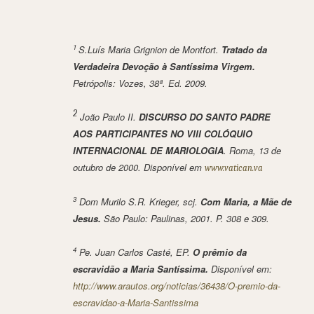
1
S.Luís Maria Grignion de Montfort.
Tratado da
Verdadeira Devoção à Santíssima Virgem.
Petrópolis: Vozes, 38ª. Ed. 2009.
2
João Paulo II.
DISCURSO DO SANTO PADRE
AOS PARTICIPANTES NO VIII COLÓQUIO
INTERNACIONAL DE MARIOLOGIA
.
Roma, 13 de
outubro de 2000
. Disponível em
www.vatican.va
3
Dom Murilo S.R. Krieger, scj.
Com Maria, a Mãe de
Jesus.
São Paulo: Paulinas, 2001. P. 308 e 309.
4
Pe. Juan Carlos Casté, EP.
O prêmio da
escravidão a Maria Santíssima.
Disponível em:
http://www.arautos.org/noticias/36438/O-premio-da-
escravidao-a-Maria-Santissima