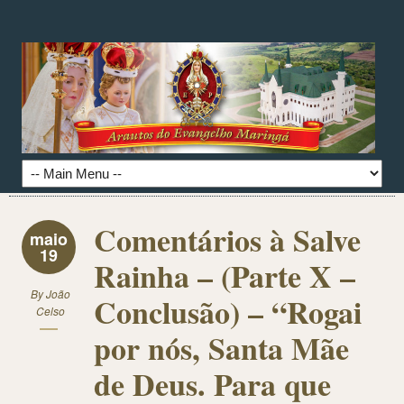
Comentários à Salve
maio
19
Rainha – (Parte X –
By
João
Conclusão) – “Rogai
Celso
por nós, Santa Mãe
de Deus. Para que