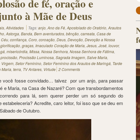
losão de fé, oração e
junto à Mãe de Deus
N
ais
,
Atividades
Tags:
anjo
,
Ano da Fé
,
Apostolado do Oratório
,
Arautos
lho
,
Astorga
,
Banda
,
Bem aventurados
,
bênção
,
carreata
,
Casa de
f
,
Céu
,
confiança
,
Coro
,
coroação
,
Deus
,
Devoção
,
Devoção a Nossa
,
glorificação
,
graças
,
Imaculado Coração de Maria
,
Jesus
,
José
,
louvor
,
ngá
,
misericórdia
,
Missa
,
Nossa Senhora
,
Nossa Senhora de Fátima
,
,
procissão
,
Procissão Luminosa
,
Sagrada Imagem
,
Salve Maria
,
a Virgem
,
Setor Feminino
,
Setor Feminino dos Arautos de Maringá
,
Tarde
m Maria
,
terra
,
TV Antares
,
Virtude
2 Comments
 se você fosse convidado… talvez por um anjo, para passar
é e Maria, na Casa de Nazaré? Com que transbordamentos
 correndo para lá, sem querer perder um só segundo do
se estabeleceria? Acredite, caro leitor, foi isso que se deu em
o Sábado de Outubro.