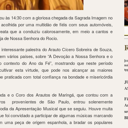
u às 14:30 com a gloriosa chegada da Sagrada Imagem no
 acolhida por uma multidão de fiéis com seus automóveis,
arreata que a conduziu calorosamente, em meio a cantos e
greja de Nossa Senhora do Rocio.
R
a interessante palestra do Arauto Cícero Sobreira de Souza,
em vários países, sobre “A Devoção a Nossa Senhora e o
[c
no contexto do Ano da Fé”, mostrando que neste período
su
ultivar esta virtude, que pode nos alcançar as maiores
ty
 praticada com total confiança na bondade e misericórdia
J
A
anda e o Coro dos Arautos de Maringá, que contou com a
Fi
os provenientes de São Paulo, entrou solenemente
A
lodia da Apresentação Musical que se seguiu. Houve muita
se
que foi convidado a participar de algumas músicas marcando
Bl
m uma peça de origem espanhola, a bradar os populares