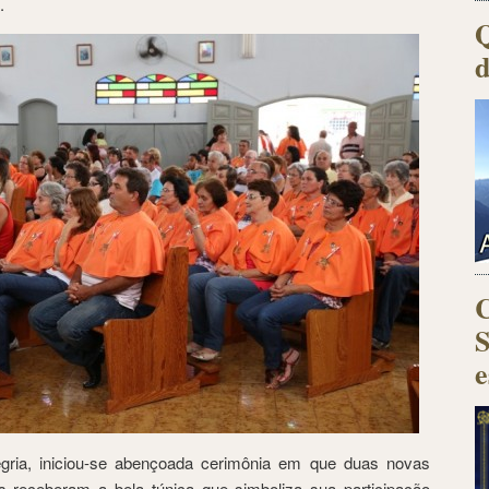
.
Q
d
C
S
e
gria, iniciou-se abençoada cerimônia em que duas novas
 receberam a bela túnica que simboliza sua participação