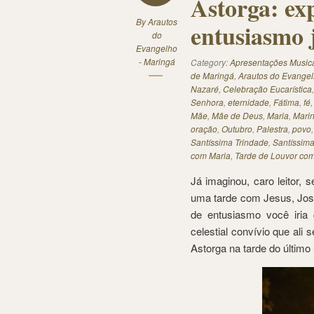
Astorga: exp
By
Arautos
entusiasmo 
do
Evangelho
- Maringá
Category:
Apresentações Music
de Maringá
,
Arautos do Evange
Nazaré
,
Celebração Eucarística
Senhora
,
eternidade
,
Fátima
,
fé
Mãe
,
Mãe de Deus
,
Maria
,
Mari
oração
,
Outubro
,
Palestra
,
povo
Santíssima Trindade
,
Santíssim
com Maria
,
Tarde de Louvor co
Já imaginou, caro leitor,
uma tarde com Jesus, Jos
de entusiasmo você iria
celestial convívio que ali 
Astorga na tarde do últim