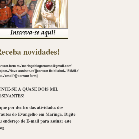
eceba novidades!
ontact-form to='maringablogarautos@gmail.com'
bject='Nova assinatura'][contact-field label='
EMAIL:
'
pe='email'/][/contact-form]
UNTE-SE A QUASE DOIS MIL
SSINANTES!
que por dentro das atividades dos
rautos do Evangelho em Maringá. Digite
u endereço de E-mail para assinar este
og.