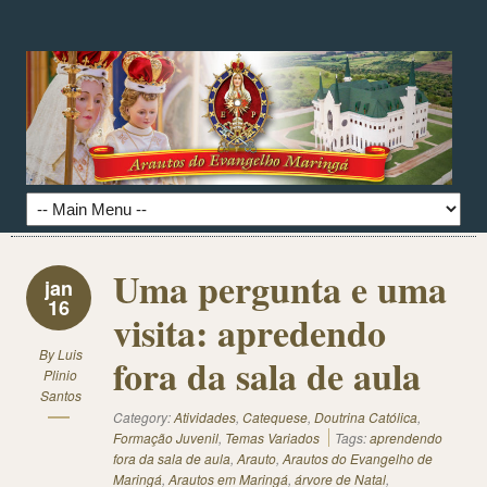
Uma pergunta e uma
jan
16
visita: apredendo
By
Luis
fora da sala de aula
Plinio
Santos
Category:
Atividades
,
Catequese
,
Doutrina Católica
,
Formação Juvenil
,
Temas Variados
Tags:
aprendendo
fora da sala de aula
,
Arauto
,
Arautos do Evangelho de
Maringá
,
Arautos em Maringá
,
árvore de Natal
,