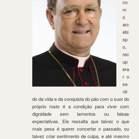
co
m
o
arc
ebi
sp
o,
rec
up
era
r o
se
nti
do da vida e da conquista do pão com o suor do
próprio rosto é a condição para viver com
dignidade sem lamentos ou falsas
expectativas. Ele ressalta que talvez o que
mais pesa é querer concertar o passado, ou
talvez criar sentimento de culpa, e até mesmo