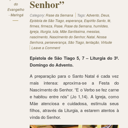
Senhor”
do
Evangelho
- Maringá
Category:
Frase da Semana
Tags:
Advento
,
Deus
,
Epístola de São Tiago
,
esperança
,
Espírito Santo
,
fé
,
firmes
,
firmeza
,
Frase
,
Frase da Semana
,
humildes
,
Igreja
,
liturgia
,
luta
,
Mãe Santíssima
,
messias
,
nascimento
,
Nascimento do Senhor
,
Natal
,
Nossa
Senhora
,
perseverança
,
São Tiago
,
tentação
,
Virtude
Leave a Comment
Epístola de São Tiago 5, 7 – Liturgia do 3º.
Domingo do Advento.
A preparação para o Santo Natal é cada vez
mais intensa: aproxima-se a Festa do
Nascimento do Senhor. “E o Verbo se fez carne
e habitou entre nós” (Jo 1,14). A Igreja, como
Mãe atenciosa e cuidadosa, estimula seus
filhos, através da Liturgia, a estarem atentos à
vinda do Senhor.