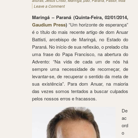
alturas
,
Jesus Cristo
,
Maringá
,
pão
,
Paraná
,
Pastor
,
vida
Leave a Comment
Maringá – Paraná (Quinta-Feira, 02/01/2014,
Gaudium Press
)
“Um horizonte de esperança”
é o título do mais recente artigo de dom Anuar
Battisti, arcebispo de Maringá, no Estado do
Paraná. No início de sua reflexão, o prelado cita
uma frase do Papa Francisco, na abertura do
Advento: “Na vida de cada um de nós há
sempre uma necessidade de recomeçar, de
levantar-se, de recuperar o sentido da meta de
sua existência”. Para dom Anuar, na maioria
das vezes somos tentados a buscar culpados
pelos nossos erros e fracassos.
De
ac
ord
o