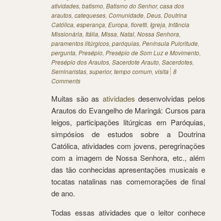
atividades
,
batismo
,
Batismo do Senhor
,
casa dos
arautos
,
catequeses
,
Comunidade
,
Deus
,
Doutrina
Católica
,
esperança
,
Europa
,
fioretti
,
Igreja
,
Infância
Missionária
,
Itália
,
Missa
,
Natal
,
Nossa Senhora
,
paramentos litúrgicos
,
paróquias
,
Península Pulcritude
,
pergunta
,
Presépio
,
Presépio de Som Luz e Movimento
,
Presépio dos Arautos
,
Sacerdote Arauto
,
Sacerdotes
,
Seminaristas
,
superior
,
tempo comum
,
visita
8
Comments
Muitas são as
atividades
desenvolvidas pelos
Arautos do Evangelho de Maringá: Cursos para
leigos, participações litúrgicas em Paróquias,
simpósios de estudos sobre a Doutrina
Católica, atividades com jovens, peregrinações
com a imagem de Nossa Senhora, etc., além
das tão conhecidas apresentações musicais e
tocatas natalinas nas comemorações de final
de ano.
Todas essas atividades que o leitor conhece