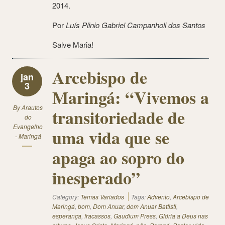
2014.
Por
Luís Plinio Gabriel Campanholi dos Santos
Salve Maria!
Arcebispo de
jan
3
Maringá: “Vivemos a
By
Arautos
transitoriedade de
do
Evangelho
uma vida que se
- Maringá
apaga ao sopro do
inesperado”
Category:
Temas Variados
Tags:
Advento
,
Arcebispo de
Maringá
,
bom
,
Dom Anuar
,
dom Anuar Battisti
,
esperança
,
fracassos
,
Gaudium Press
,
Glória a Deus nas